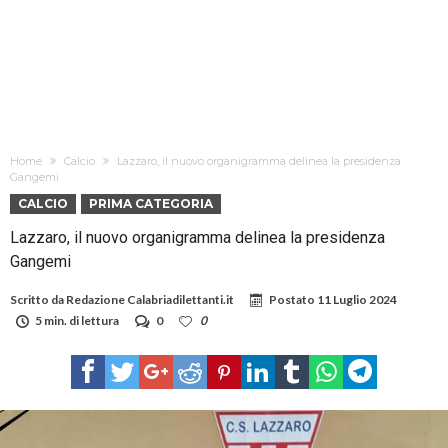
Home
Calcio
Lazzaro, il nuovo organigramma delinea la presidenza
Gangemi
CALCIO
PRIMA CATEGORIA
Lazzaro, il nuovo organigramma delinea la presidenza
Gangemi
Scritto da
Redazione Calabriadilettanti.it
Postato
11 Luglio 2024
5 min. di lettura
0
0