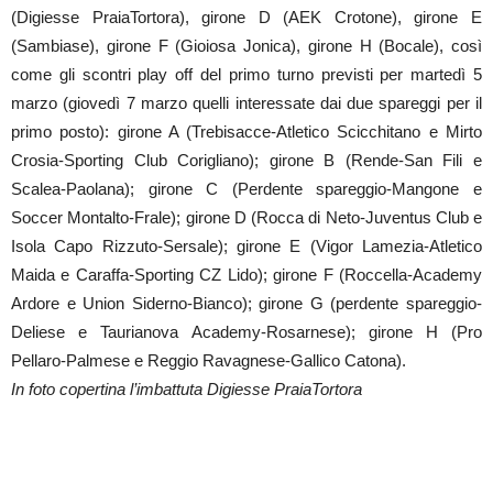
(Digiesse PraiaTortora), girone D (AEK Crotone), girone E
(Sambiase), girone F (Gioiosa Jonica), girone H (Bocale), così
come gli scontri play off del primo turno previsti per martedì 5
marzo (giovedì 7 marzo quelli interessate dai due spareggi per il
primo posto): girone A (Trebisacce-Atletico Scicchitano e Mirto
Crosia-Sporting Club Corigliano); girone B (Rende-San Fili e
Scalea-Paolana); girone C (Perdente spareggio-Mangone e
Soccer Montalto-Frale); girone D (Rocca di Neto-Juventus Club e
Isola Capo Rizzuto-Sersale); girone E (Vigor Lamezia-Atletico
Maida e Caraffa-Sporting CZ Lido); girone F (Roccella-Academy
Ardore e Union Siderno-Bianco); girone G (perdente spareggio-
Deliese e Taurianova Academy-Rosarnese); girone H (Pro
Pellaro-Palmese e Reggio Ravagnese-Gallico Catona).
In foto copertina l’imbattuta Digiesse PraiaTortora