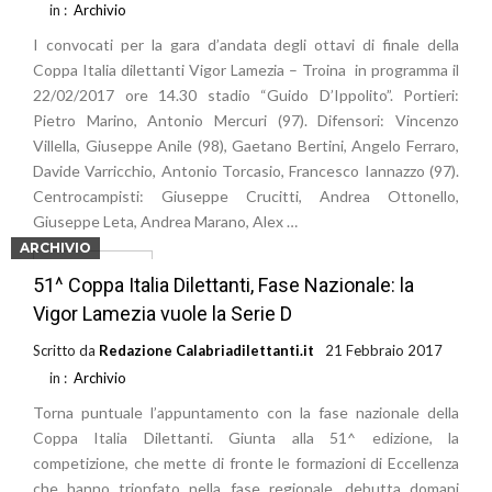
in :
Archivio
I convocati per la gara d’andata degli ottavi di finale della
Coppa Italia dilettanti Vigor Lamezia – Troina in programma il
22/02/2017 ore 14.30 stadio “Guido D’Ippolito”. Portieri:
Pietro Marino, Antonio Mercuri (97). Difensori: Vincenzo
Villella, Giuseppe Anile (98), Gaetano Bertini, Angelo Ferraro,
Davide Varricchio, Antonio Torcasio, Francesco Iannazzo (97).
Centrocampisti: Giuseppe Crucitti, Andrea Ottonello,
Giuseppe Leta, Andrea Marano, Alex …
ARCHIVIO
Leggi di più
51^ Coppa Italia Dilettanti, Fase Nazionale: la
Vigor Lamezia vuole la Serie D
Scritto da
Redazione Calabriadilettanti.it
21 Febbraio 2017
in :
Archivio
Torna puntuale l’appuntamento con la fase nazionale della
Coppa Italia Dilettanti. Giunta alla 51^ edizione, la
competizione, che mette di fronte le formazioni di Eccellenza
che hanno trionfato nella fase regionale, debutta domani