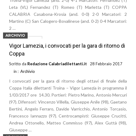
Troina-Vigor Lamezia (and. 2-0) 4-1 Marcatori: Fernandez (T)
Leta (VL) Fernandez (T) Romeo (T) Marletta (T) COPPA
CALABRIA Casabona-Krosia (and. 0-0) 2-0 Marcatori: 2
Martino (C) San Calogero-Bovalinese (and. 0-2) 0-4 Marcatori:
2 …
ARCHIVIO
Leggi di più
Vigor Lamezia, i convocati per la gara di ritorno di
Coppa
Scritto da
Redazione Calabriadilettanti.it
28 Febbraio 2017
in :
Archivio
I convocati per la gara di ritorno degli ottavi di finale della
Coppa Italia dilettanti Troina – Vigor Lamezia in programma il
1/03/2017 ore 14.30. Portieri: Pietro Marino, Antonio Mercuri
(97). Difensori: Vincenzo Villella, Giuseppe Anile (98), Gaetano
Bertini, Angelo Ferraro, Davide Varricchio, Antonio Torcasio,
Francesco Iannazzo (97). Centrocampisti: Giuseppe Crucitti,
Andrea Ottonello, Matteo Commisso (97), Alex Guttà (98),
Giuseppe …