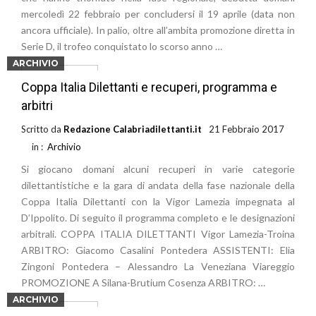
mercoledì 22 febbraio per concludersi il 19 aprile (data non
ancora ufficiale). In palio, oltre all’ambita promozione diretta in
Serie D, il trofeo conquistato lo scorso anno …
ARCHIVIO
Leggi di più
Coppa Italia Dilettanti e recuperi, programma e
arbitri
Scritto da
Redazione Calabriadilettanti.it
21 Febbraio 2017
in :
Archivio
Si giocano domani alcuni recuperi in varie categorie
dilettantistiche e la gara di andata della fase nazionale della
Coppa Italia Dilettanti con la Vigor Lamezia impegnata al
D’Ippolito. Di seguito il programma completo e le designazioni
arbitrali. COPPA ITALIA DILETTANTI Vigor Lamezia-Troina
ARBITRO: Giacomo Casalini Pontedera ASSISTENTI: Elia
Zingoni Pontedera – Alessandro La Veneziana Viareggio
PROMOZIONE A Silana-Brutium Cosenza ARBITRO: …
ARCHIVIO
Leggi di più