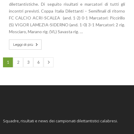
dilettantistiche. Di seguito risultati e marcatori di tutti gli
incontri previsti. Coppa Italia Dilettanti – Semifinali di ritorno
FC CALCIO ACRI-SCALEA (and. 1-2) 0-1 Marcatori: Piccirillo
(S) VIGOR LAMEZIA-SIDERNO (and. 1-0) 3-1 Marcatori: 2 rig.
Mosciaro, Marano rig. (VL) Savasta rig. …
Leggi di più
1
2
3
6
Squadre, risultati e news dei campionati dilettantistici calabresi.