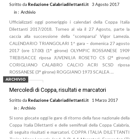
Scritto da
Redazione Calabriadilettanti.it
3 Agosto 2017
in :
Archivio
Ufficializzati oggi pomeriggio i calendari della Coppa Italia
Dilettanti 2017/2018. Torneo al via il 27 Agosto, parte la
caccia alla successione della “scomparsa” Vigor Lamezia.
CALENDARIO TRIANGOLARI 1^ gara – domenica 27 agosto
2017 (ore 17.00) (1° girone) OLYMPIC ROSSANESE 1909
TREBISACCE riposa JUVENILIA ROSETO CS (2° girone)
CORIGLIANO CALABRO CALCIO ACRI SCSD riposa
ROSSANESE (3° girone) ROGGIANO 1973 SCALEA …
ARCHIVIO
Leggi di più
Mercoledì di Coppa, risultati e marcatori
Scritto da
Redazione Calabriadilettanti.it
1 Marzo 2017
in :
Archivio
Si sono giocate oggi le gare di ritorno della fase nazionale della
Coppa Italia Dilettanti e delle semifinali della Coppa Calabria,
di seguito risultati e marcatori. COPPA ITALIA DILETTANTI