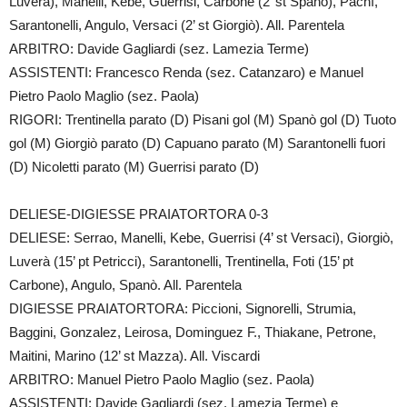
Luverà), Manelli, Kebe, Guerrisi, Carbone (2’ st Spanò), Pachì,
Sarantonelli, Angulo, Versaci (2’ st Giorgiò). All. Parentela
ARBITRO: Davide Gagliardi (sez. Lamezia Terme)
ASSISTENTI: Francesco Renda (sez. Catanzaro) e Manuel
Pietro Paolo Maglio (sez. Paola)
RIGORI: Trentinella parato (D) Pisani gol (M) Spanò gol (D) Tuoto
gol (M) Giorgiò parato (D) Capuano parato (M) Sarantonelli fuori
(D) Nicoletti parato (M) Guerrisi parato (D)
DELIESE-DIGIESSE PRAIATORTORA 0-3
DELIESE: Serrao, Manelli, Kebe, Guerrisi (4’ st Versaci), Giorgiò,
Luverà (15’ pt Petricci), Sarantonelli, Trentinella, Foti (15’ pt
Carbone), Angulo, Spanò. All. Parentela
DIGIESSE PRAIATORTORA: Piccioni, Signorelli, Strumia,
Baggini, Gonzalez, Leirosa, Dominguez F., Thiakane, Petrone,
Maitini, Marino (12’ st Mazza). All. Viscardi
ARBITRO: Manuel Pietro Paolo Maglio (sez. Paola)
ASSISTENTI: Davide Gagliardi (sez. Lamezia Terme) e