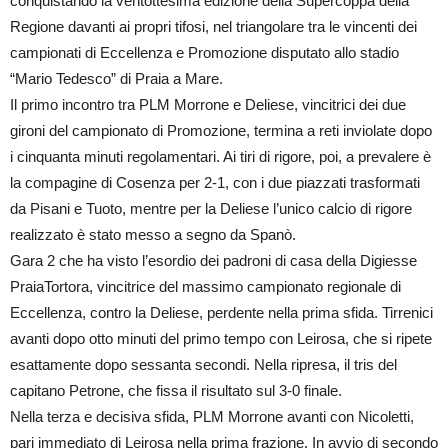
conquistando la ventottesima edizione della Supercoppa della
Regione davanti ai propri tifosi, nel triangolare tra le vincenti dei
campionati di Eccellenza e Promozione disputato allo stadio
“Mario Tedesco” di Praia a Mare.
Il primo incontro tra PLM Morrone e Deliese, vincitrici dei due
gironi del campionato di Promozione, termina a reti inviolate dopo
i cinquanta minuti regolamentari. Ai tiri di rigore, poi, a prevalere è
la compagine di Cosenza per 2-1, con i due piazzati trasformati
da Pisani e Tuoto, mentre per la Deliese l’unico calcio di rigore
realizzato è stato messo a segno da Spanò.
Gara 2 che ha visto l’esordio dei padroni di casa della Digiesse
PraiaTortora, vincitrice del massimo campionato regionale di
Eccellenza, contro la Deliese, perdente nella prima sfida. Tirrenici
avanti dopo otto minuti del primo tempo con Leirosa, che si ripete
esattamente dopo sessanta secondi. Nella ripresa, il tris del
capitano Petrone, che fissa il risultato sul 3-0 finale.
Nella terza e decisiva sfida, PLM Morrone avanti con Nicoletti,
pari immediato di Leirosa nella prima frazione. In avvio di secondo