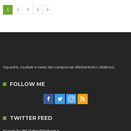
1
2
3
5
Squadre, risultati e news dei campionati dilettantistici calabresi.
FOLLOW ME
TWITTER FEED
Tweets by @CalabriaDilettanti.it