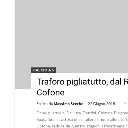
CALCIO A 5
Traforo pigliatutto, dal 
Cofone
Scritto da
Massimo Scerbo
22 Giugno 2018
in
Dopo gli arrivi di De Luca, Dentini, Carmine Bisign
Spadafora, in attesa di sciogliere il nodo allenatore 
Cofone, reduce da quattro stagioni straordinarie co