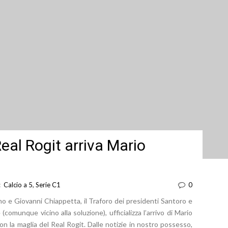
Real Rogit arriva Mario
 :
Calcio a 5
,
Serie C1
0
ano e Giovanni Chiappetta, il Traforo dei presidenti Santoro e
(comunque vicino alla soluzione), ufficializza l’arrivo di Mario
n la maglia del Real Rogit. Dalle notizie in nostro possesso,