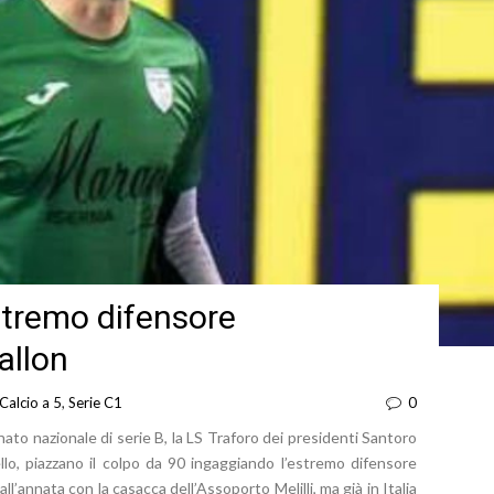
estremo difensore
allon
Calcio a 5
,
Serie C1
0
ato nazionale di serie B, la LS Traforo dei presidenti Santoro
o, piazzano il colpo da 90 ingaggiando l’estremo difensore
l’annata con la casacca dell’Assoporto Melilli, ma già in Italia