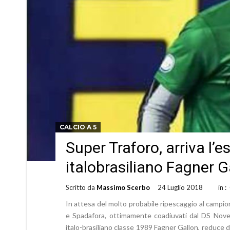
CALCIO A 5
Super Traforo, arriva l’
italobrasiliano Fagner G
Scritto da
Massimo Scerbo
24 Luglio 2018
in :
In attesa del molto probabile ripescaggio al campion
e Spadafora, ottimamente coadiuvati dal DS Novell
italo-brasiliano classe 1989 Fagner Gallon, reduce dal