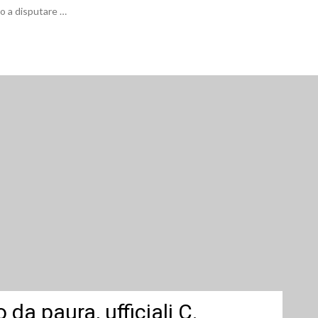
to a disputare …
da paura, ufficiali C.