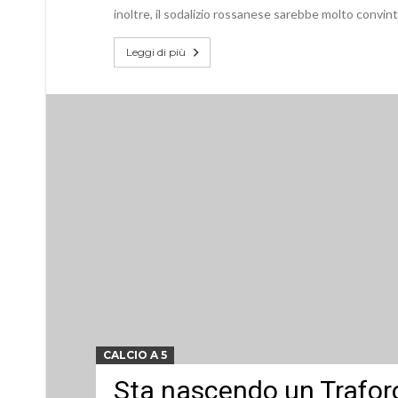
inoltre, il sodalizio rossanese sarebbe molto convin
Leggi di più
CALCIO A 5
Sta nascendo un Traforo 