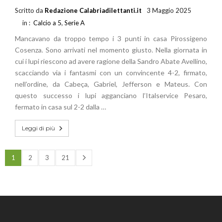
Scritto da
Redazione Calabriadilettanti.it
3 Maggio 2025
in :
Calcio a 5
,
Serie A
Mancavano da troppo tempo i 3 punti in casa Pirossigeno
Cosenza. Sono arrivati nel momento giusto. Nella giornata in
cui i lupi riescono ad avere ragione della Sandro Abate Avellino,
scacciando via i fantasmi con un convincente 4-2, firmato,
nell’ordine, da Cabeça, Gabriel, Jefferson e Mateus. Con
questo successo i lupi agganciano l’Italservice Pesaro,
fermato in casa sul 2-2 dalla …
Leggi di più
1
2
3
21