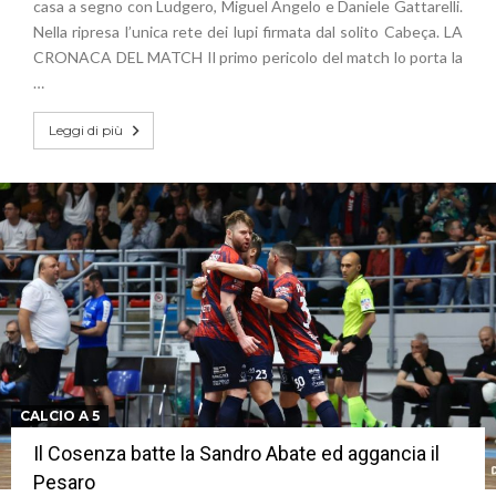
casa a segno con Ludgero, Miguel Angelo e Daniele Gattarelli.
Nella ripresa l’unica rete dei lupi firmata dal solito Cabeça. LA
CRONACA DEL MATCH Il primo pericolo del match lo porta la
…
Leggi di più
CALCIO A 5
Il Cosenza batte la Sandro Abate ed aggancia il
Pesaro