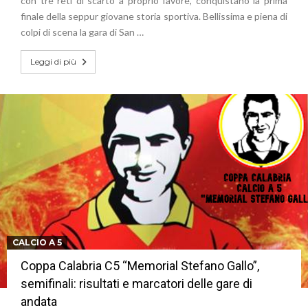
con tre reti di scarto a proprio favore, conquistano la prima
finale della seppur giovane storia sportiva. Bellissima e piena di
colpi di scena la gara di San …
Leggi di più
CALCIO A 5
Coppa Calabria C5 “Memorial Stefano Gallo”,
semifinali: risultati e marcatori delle gare di
andata