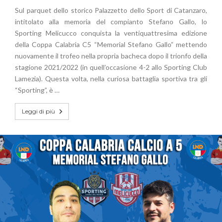
Sul parquet dello storico Palazzetto dello Sport di Catanzaro,
intitolato alla memoria del compianto Stefano Gallo, lo
Sporting Melicucco conquista la ventiquattresima edizione
della Coppa Calabria C5 “Memorial Stefano Gallo” mettendo
nuovamente il trofeo nella propria bacheca dopo il trionfo della
stagione 2021/2022 (in quell’occasione 4-2 allo Sporting Club
Lamezia). Questa volta, nella curiosa battaglia sportiva tra gli
“Sporting”, è …
Leggi di più