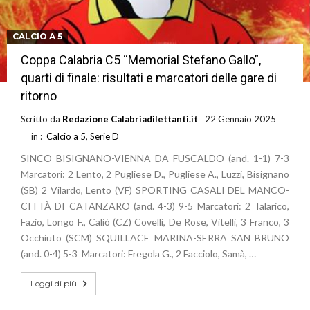
CALCIO A 5
Coppa Calabria C5 “Memorial Stefano Gallo”,
quarti di finale: risultati e marcatori delle gare di
ritorno
Scritto da
Redazione Calabriadilettanti.it
22 Gennaio 2025
in :
Calcio a 5
,
Serie D
SINCO BISIGNANO-VIENNA DA FUSCALDO (and. 1-1) 7-3
Marcatori: 2 Lento, 2 Pugliese D., Pugliese A., Luzzi, Bisignano
(SB) 2 Vilardo, Lento (VF) SPORTING CASALI DEL MANCO-
CITTÀ DI CATANZARO (and. 4-3) 9-5 Marcatori: 2 Talarico,
Fazio, Longo F., Caliò (CZ) Covelli, De Rose, Vitelli, 3 Franco, 3
Occhiuto (SCM) SQUILLACE MARINA-SERRA SAN BRUNO
(and. 0-4) 5-3 Marcatori: Fregola G., 2 Facciolo, Samà, …
Leggi di più