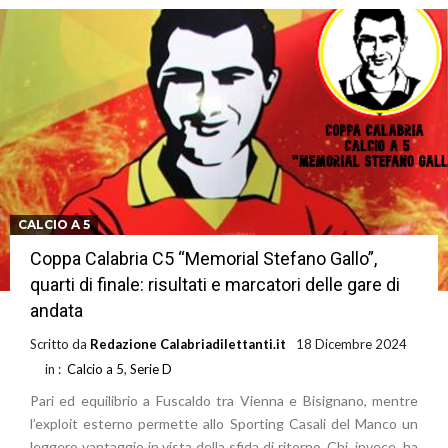
CALCIO A 5
Coppa Calabria C5 “Memorial Stefano Gallo”,
quarti di finale: risultati e marcatori delle gare di
andata
Scritto da
Redazione Calabriadilettanti.it
18 Dicembre 2024
in :
Calcio a 5
,
Serie D
Pari ed equilibrio a Fuscaldo tra Vienna e Bisignano, mentre
l’exploit esterno permette allo Sporting Casali del Manco un
leggero vantaggio in vista della sfida di ritorno. Chi, invece, ha