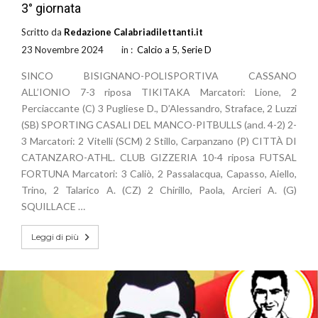
3° giornata
Scritto da
Redazione Calabriadilettanti.it
23 Novembre 2024
in :
Calcio a 5
,
Serie D
SINCO BISIGNANO-POLISPORTIVA CASSANO
ALL’IONIO 7-3 riposa TIKITAKA Marcatori: Lione, 2
Perciaccante (C) 3 Pugliese D., D’Alessandro, Straface, 2 Luzzi
(SB) SPORTING CASALI DEL MANCO-PITBULLS (and. 4-2) 2-
3 Marcatori: 2 Vitelli (SCM) 2 Stillo, Carpanzano (P) CITTÀ DI
CATANZARO-ATHL. CLUB GIZZERIA 10-4 riposa FUTSAL
FORTUNA Marcatori: 3 Caliò, 2 Passalacqua, Capasso, Aiello,
Trino, 2 Talarico A. (CZ) 2 Chirillo, Paola, Arcieri A. (G)
SQUILLACE …
Leggi di più