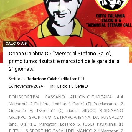
CALCIO A 5
Coppa Calabria C5 “Memorial Stefano Gallo”,
primo turno: risultati e marcatori delle gare della
2° giornata
Scritto da
Redazione Calabriadilettanti.it
16 Novembre 2024
in :
Calcio a 5
,
Serie D
POLISPORTIVA CASSANO ALL’IONIO-TIKITAKA 4-4
Marcatori: 2 Dichiera, Lombardi, Cianci (T) Perciaccante, 2
Graziadio F., Dzhemaili (C) riposa SINCO BISIGNANO
GRUPPO SPORTIVO CETRARO-VIENNA DA FUSCALDO
(and. 0-1) 1-1 Marcatori: Losardo S. (GSC) Paviglianiti (F)
PITBULLS-SPORTING CASALI DEL MANCO 2-4 Marcatori: 2