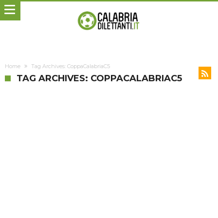
Home
Tag Archives: CoppaCalabriaC5
TAG ARCHIVES: COPPACALABRIAC5