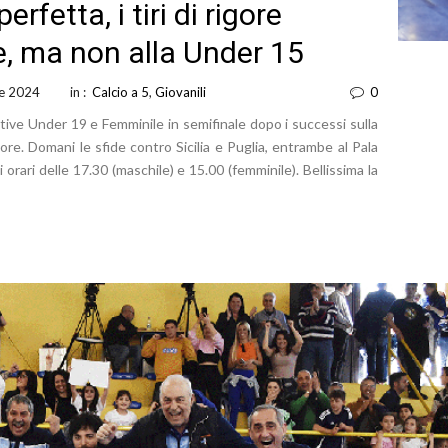
fetta, i tiri di rigore
e, ma non alla Under 15
le 2024
in :
Calcio a 5
,
Giovanili
0
tive Under 19 e Femminile in semifinale dopo i successi sulla
gore. Domani le sfide contro Sicilia e Puglia, entrambe al Pala
orari delle 17.30 (maschile) e 15.00 (femminile). Bellissima la