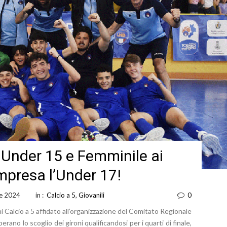
 Under 15 e Femminile ai
’impresa l’Under 17!
le 2024
in :
Calcio a 5
,
Giovanili
0
i Calcio a 5 affidato all’organizzazione del Comitato Regionale
ano lo scoglio dei gironi qualificandosi per i quarti di finale,