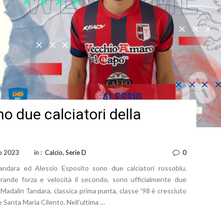
o due calciatori della
io 2023
in :
Calcio
,
Serie D
0
andara ed Alessio Esposito sono due calciatori rossoblu.
grande forza e velocità il secondo, sono ufficialmente due
 Madalin Tandara, classica prima punta, classe ‘98 è cresciuto
e Santa Maria Cilento. Nell’ultima …