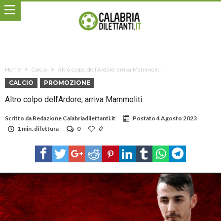
Home
Calcio
Altro colpo dell’Ardore, arriva Mammoliti
CALCIO
PROMOZIONE
Altro colpo dell’Ardore, arriva Mammoliti
Scritto da
Redazione Calabriadilettanti.it
Postato
4 Agosto 2023
1 min. di lettura
0
0