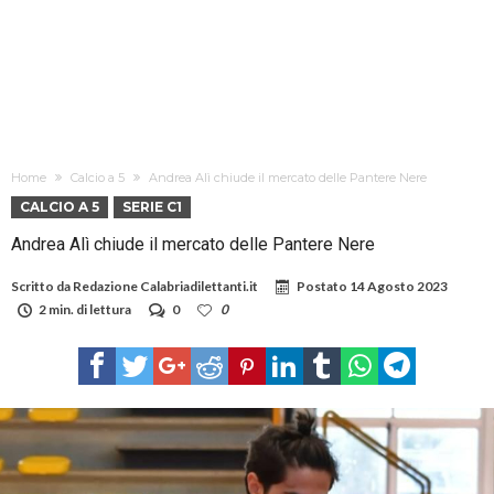
Home
Calcio a 5
Andrea Alì chiude il mercato delle Pantere Nere
CALCIO A 5
SERIE C1
Andrea Alì chiude il mercato delle Pantere Nere
Scritto da
Redazione Calabriadilettanti.it
Postato
14 Agosto 2023
2 min. di lettura
0
0