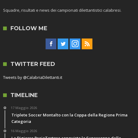
Squadre, risultati e news dei campionati dilettantistici calabresi.
FOLLOW ME
TWITTER FEED
Tweets by @CalabriaDilettanti.it
TIMELINE
17 Maggio 2026
Triplete Soccer Montalto con la Coppa della Regione Prima
Categoria
16 Maggio 2026
La Digiesse PraiaTortora conquista la Supercoppa della