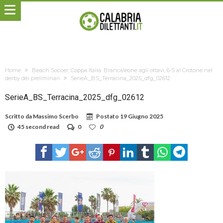
Home
Beach Soccer, Coppa Italia: Brancaleone agli ottavi, 6-5 al Crotone nel
derby dei preliminari
SerieA_BS_Terracina_2025_dfg_02612
SerieA_BS_Terracina_2025_dfg_02612
Scritto da
Massimo Scerbo
Postato
19 Giugno 2025
45 second read
0
0