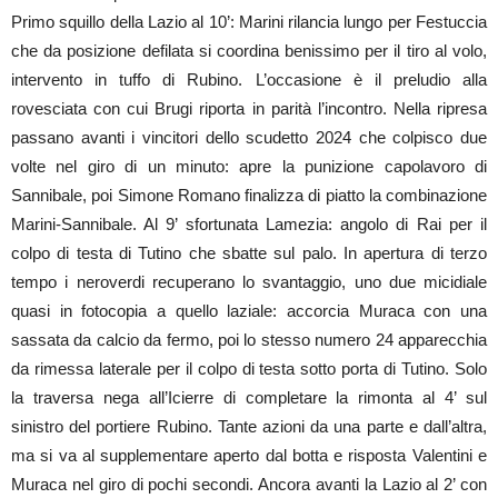
Primo squillo della Lazio al 10’: Marini rilancia lungo per Festuccia
che da posizione defilata si coordina benissimo per il tiro al volo,
intervento in tuffo di Rubino. L’occasione è il preludio alla
rovesciata con cui Brugi riporta in parità l’incontro. Nella ripresa
passano avanti i vincitori dello scudetto 2024 che colpisco due
volte nel giro di un minuto: apre la punizione capolavoro di
Sannibale, poi Simone Romano finalizza di piatto la combinazione
Marini-Sannibale. Al 9’ sfortunata Lamezia: angolo di Rai per il
colpo di testa di Tutino che sbatte sul palo. In apertura di terzo
tempo
i neroverdi recuperano lo svantaggio, uno due micidiale
quasi in fotocopia a quello laziale: accorcia Muraca con una
sassata da calcio da fermo, poi lo stesso numero 24 apparecchia
da rimessa laterale per il colpo di testa sotto porta di Tutino. Solo
la traversa nega all’Icierre di completare la rimonta al 4’ sul
sinistro del portiere Rubino. Tante azioni da una parte e dall’altra,
ma si va al supplementare aperto dal botta e risposta Valentini e
Muraca nel giro di pochi secondi. Ancora avanti la Lazio al 2’ con