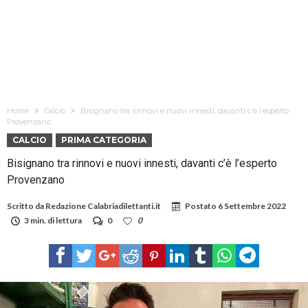
Home
Calcio
Bisignano tra rinnovi e nuovi innesti, davanti c’è l’esperto
Provenzano
CALCIO
PRIMA CATEGORIA
Bisignano tra rinnovi e nuovi innesti, davanti c’è l’esperto
Provenzano
Scritto da
Redazione Calabriadilettanti.it
Postato
6 Settembre 2022
3 min. di lettura
0
0