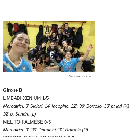
Sangiovannese
Girone B
LIMBADI-XENIUM
1-5
Marcatrici: 3′ Siclari, 14′ Iacopino, 22′, 39′ Borrello, 33′ pt Iatì (X)
32′ pt Sandru (L)
MELITO-PALMESE
0-3
Marcatrici: 9′, 30′ Dominici, 31′ Romola (P)