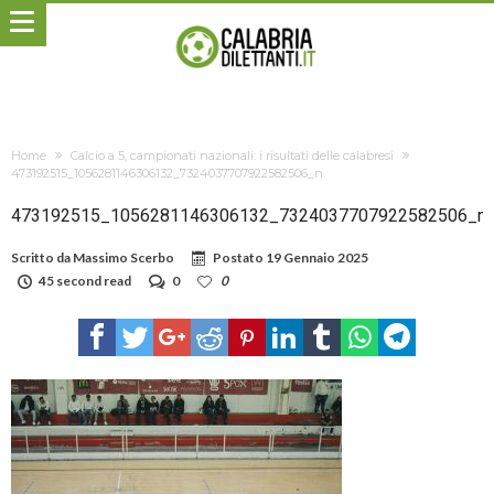
Home
Calcio a 5, campionati nazionali: i risultati delle calabresi
473192515_1056281146306132_7324037707922582506_n
473192515_1056281146306132_7324037707922582506_n
Scritto da
Massimo Scerbo
Postato
19 Gennaio 2025
45 second read
0
0