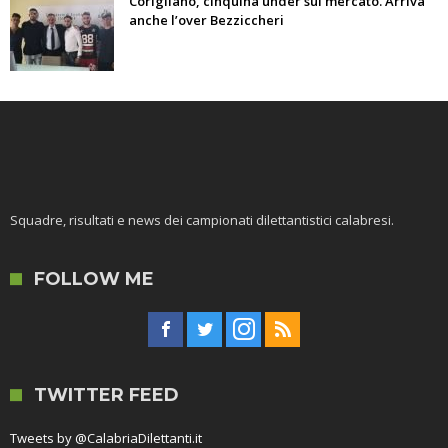
Corigliano, cinquina under sul mercato. Arriva
anche l’over Bezziccheri
Squadre, risultati e news dei campionati dilettantistici calabresi.
FOLLOW ME
TWITTER FEED
Tweets by @CalabriaDilettanti.it