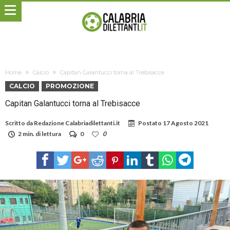
Home
Calcio
Capitan Galantucci torna al Trebisacce
CALCIO
PROMOZIONE
Capitan Galantucci torna al Trebisacce
Scritto da
Redazione Calabriadilettanti.it
Postato
17 Agosto 2021
2 min. di lettura
0
0