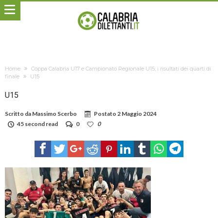
Home
Coppa Calabria U17 e Campionato Regionale U15, i risultati dei quarti di
finale
U15
U15
Scritto da
Massimo Scerbo
Postato
2 Maggio 2024
45 second read
0
0