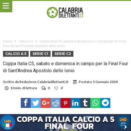
Home
Calcio a 5
Coppa Italia C5, sabato e domenica in campo per la Final
Four di Sant’Andrea Apostolo dello Ionio
CALCIO A 5
SERIE C1
SERIE C2
Coppa Italia C5, sabato e domenica in campo per la Final Four
di Sant’Andrea Apostolo dello Ionio
Scritto da
Redazione Calabriadilettanti.it
Postato
5 Gennaio 2024
10 min. di lettura
0
0