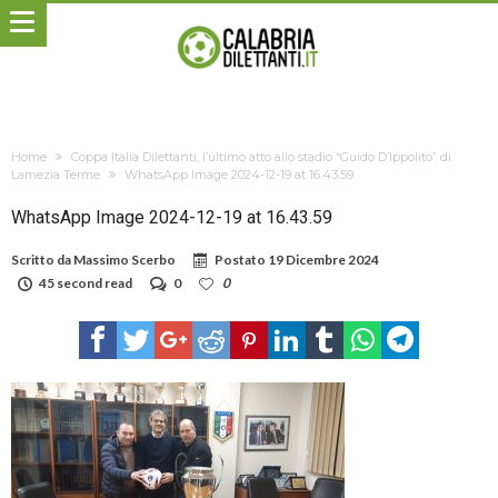
Home
Coppa Italia Dilettanti, l’ultimo atto allo stadio “Guido D’Ippolito” di
Lamezia Terme
WhatsApp Image 2024-12-19 at 16.43.59
WhatsApp Image 2024-12-19 at 16.43.59
Scritto da
Massimo Scerbo
Postato
19 Dicembre 2024
45 second read
0
0