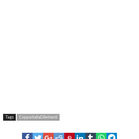
Tags
CoppaItaliaDilettanti