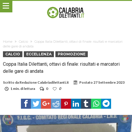
Home
Calcio
Coppa Italia Dilettanti, ottavi di finale: risultati e marcatori
delle gare di andata
CALCIO
ECCELLENZA
PROMOZIONE
Coppa Italia Dilettanti, ottavi di finale: risultati e marcatori
delle gare di andata
Scritto da
Redazione Calabriadilettanti.it
Postato
27 Settembre 2023
1 min. di lettura
0
0