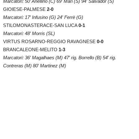
Marcatori: 50′ Anellino (C) 69′ Mari (S) 94′ Salvador (S)
GIOIESE-PALMESE
2-0
Marcatori: 17′ Infusino (G) 24′ Ferrè (G)
STILOMONASTERACE-SAN LUCA
0-1
Marcatori: 48′ Morris (SL)
VIRTUS ROSARNO-REGGIO RAVAGNESE
0-0
BRANCALEONE-MELITO
1-3
Marcatori: 36′ Magalhaes (M) 47′ rig. Borrello (B) 54′ rig.
Contreras (M) 80′ Martinez (M)