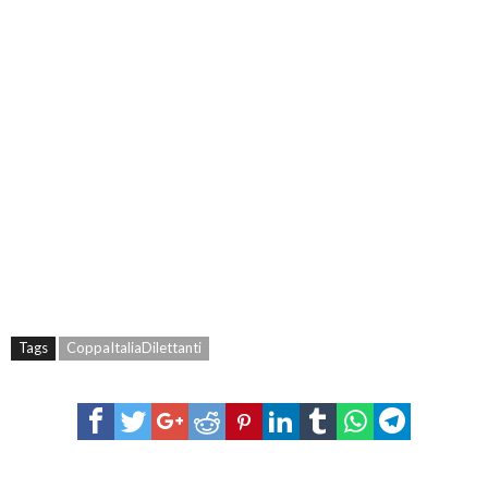
Tags
CoppaItaliaDilettanti