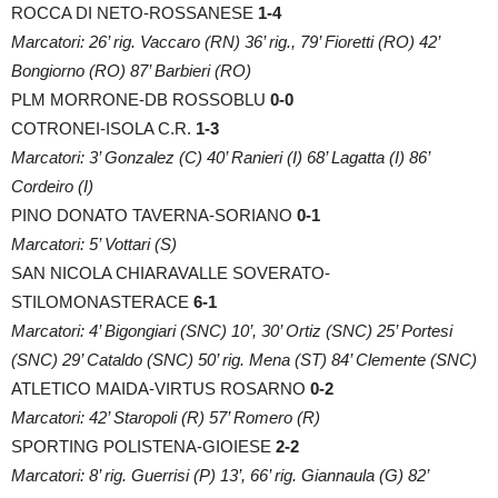
ROCCA DI NETO-ROSSANESE
1-4
Marcatori: 26’ rig. Vaccaro (RN) 36’ rig., 79’ Fioretti (RO) 42’
Bongiorno (RO) 87’ Barbieri (RO)
PLM MORRONE-DB ROSSOBLU
0-0
COTRONEI-ISOLA C.R.
1-3
Marcatori: 3’ Gonzalez (C) 40’ Ranieri (I) 68’ Lagatta (I) 86’
Cordeiro (I)
PINO DONATO TAVERNA-SORIANO
0-1
Marcatori: 5’ Vottari (S)
SAN NICOLA CHIARAVALLE SOVERATO-
STILOMONASTERACE
6-1
Marcatori: 4’ Bigongiari (SNC) 10’, 30’ Ortiz (SNC) 25’ Portesi
(SNC) 29’ Cataldo (SNC) 50’ rig. Mena (ST)
84’ Clemente (SNC)
ATLETICO MAIDA-VIRTUS ROSARNO
0-2
Marcatori: 42’ Staropoli (R) 57’ Romero (R)
SPORTING POLISTENA-GIOIESE
2-2
Marcatori: 8’ rig. Guerrisi (P) 13’, 66’ rig. Giannaula (G) 82’