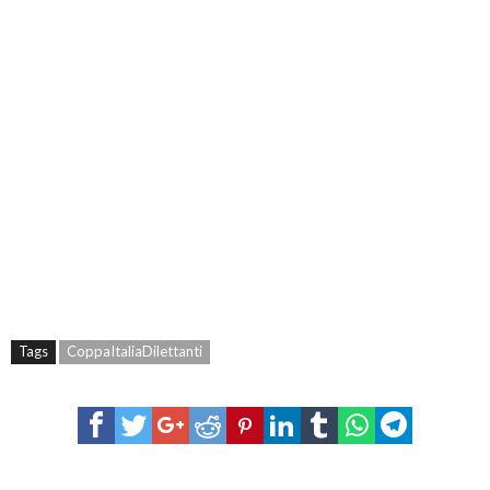
Tags
CoppaItaliaDilettanti