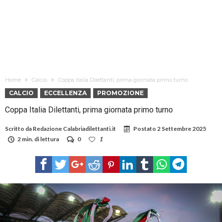
Home
Calcio
Coppa Italia Dilettanti, prima giornata primo turno
CALCIO
ECCELLENZA
PROMOZIONE
Coppa Italia Dilettanti, prima giornata primo turno
Scritto da
Redazione Calabriadilettanti.it
Postato
2 Settembre 2025
2 min. di lettura
0
1