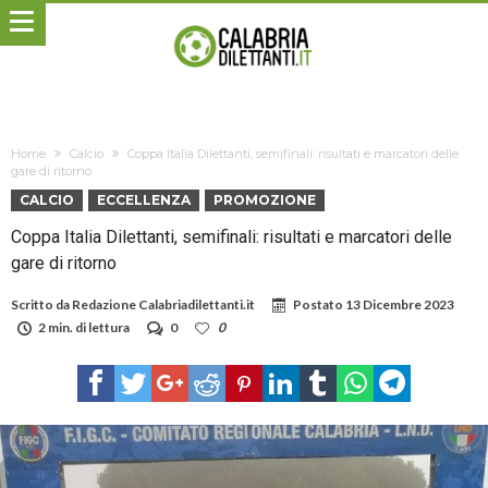
Home
Calcio
Coppa Italia Dilettanti, semifinali: risultati e marcatori delle
gare di ritorno
CALCIO
ECCELLENZA
PROMOZIONE
Coppa Italia Dilettanti, semifinali: risultati e marcatori delle
gare di ritorno
Scritto da
Redazione Calabriadilettanti.it
Postato
13 Dicembre 2023
2 min. di lettura
0
0