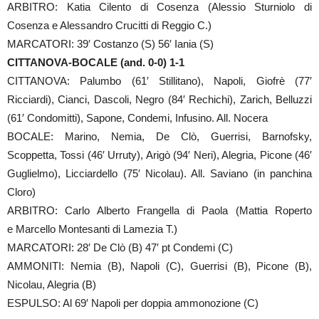
ARBITRO: Katia Cilento di Cosenza (Alessio Sturniolo di
Cosenza e Alessandro Crucitti di Reggio C.)
MARCATORI: 39′ Costanzo (S) 56′ Iania (S)
CITTANOVA-BOCALE (and. 0-0) 1-1
CITTANOVA: Palumbo (61′ Stillitano), Napoli, Giofrè (77′
Ricciardi), Cianci, Dascoli, Negro (84′ Rechichi), Zarich, Belluzzi
(61′ Condomitti), Sapone, Condemi, Infusino. All. Nocera
BOCALE: Marino, Nemia, De Clò, Guerrisi, Barnofsky,
Scoppetta, Tossi (46′ Urruty), Arigò (94′ Neri), Alegria, Picone (46′
Guglielmo), Licciardello (75′ Nicolau). All. Saviano (in panchina
Cloro)
ARBITRO: Carlo Alberto Frangella di Paola (Mattia Roperto
e Marcello Montesanti di Lamezia T.)
MARCATORI: 28′ De Clò (B) 47′ pt Condemi (C)
AMMONITI: Nemia (B), Napoli (C), Guerrisi (B), Picone (B),
Nicolau, Alegria (B)
ESPULSO: Al 69′ Napoli per doppia ammonozione (C)