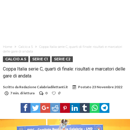
Home
Calcio a 5
Coppa Italia serie C, quarti di finale: risultati e marcatori
delle gare di andata
CALCIO A 5
SERIE C1
SERIE C2
Coppa Italia serie C, quarti di finale: risultati e marcatori delle
gare di andata
Scritto da
Redazione Calabriadilettanti.it
Postato
23 Novembre 2022
7 min. di lettura
0
0