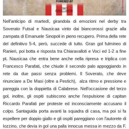
Nell’anticipo di martedì, girandola di emozioni nel derby tra
Soverato Futsal e Nausicaa vinto dai biancorossi grazie alla
zampata di Emanuele Sinopoli in pieno recupero. Prima della rete
del definitivo 5-4, però, succede di tutto. Gran gol fulmineo di
Ranieri, poi botta e risposta tra Chiaravalloti e Voci ed 1-2 a fine
pt. Nausicaa che entra bene anche nella ripresa e triplica con
Francesco Parafati, che chiude il secondo palo appoggiando in
rete da due passi senza problemi. Il Soverato, che deve
rinunciare a De Masi (oltre a Pestich), alza ritmo e pressione e
pareggia con la doppietta di Calabrese. Nell’occasione del terzo
gol, inoltre, gli ospiti subiscono anche l’espulsione di capitan
Riccardo Parafati per proteste ed inconsciamente accusano il
colpo. Santaguida porta avanti la squadra di casa, ma poi si fa
espellere per doppio giallo e gli ospiti pareggiano con l’autorete di
Iozzino, che devia in gol una palla innocua messa in mezzo da F.