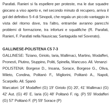
Parafati. Ranieri si fa espellere per proteste, ma le due squadre
giocano a viso aperto e, nel secondo minuto di recupero, arriva il
gol del definitivo 5-4 di Sinopoli, che regala un piccolo vantaggio in
vista del ritorno dove, tra l’altro, entrambe avranno parecchi
problemi di formazione, tra infortuni e squalifiche (R. Parafati,
Ranieri, F. Parafati nella Nausicaa; Santaguida nel Soverato).
GALLINESE-POLISTENA C5 7-3
GALLINESE: Tiziano, Giriolo, Iaria, Mallimaci, Martino, Modafferi,
Pronestì, Plutino, Stuppino, Politi, Spinella, Mancuso. All. Venanzi
POLISTENA: Borgese D., Insana, Sorace, Borgese G., Oliva,
Mileto, Condina, Politanò F., Migliorini, Politanò A., Napoli,
Scarpello. All. Spanò
Marcatori: 14′ Modafferi (G) 19′ Giriolo (G) 20′, 41′ Mallimaci (G)
42′ Aut. (G) 45′ E. Iaria (G) 48′ Politanò F. rig. (P) 55′ Modafferi
(G) 57′ Politanò F. (P) 59′ Sorace (P)