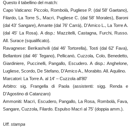
Questo il tabellino del match:
Capo Vaticano: Piccolo, Rombolà, Pugliese P. (dal 58′ Gaetano),
Filardo, La Torre S., Macrì, Pugliese C. (dal 58′ Morales), Baroni
(dal 43′ Sangare), Amante (dal 76′ Carrà), D’Amico L., La Torre A.
(dal 45′ La Rosa). A disp.: Mazzitelli, Castagna, Furchi, Russo.
All. Surace (squalificato).
Ravagnese: Berikashvili (dal 46′ Tortorella), Tosti (dal 62′ Fava),
Bellantoni (dal 46′ Tegano), Pellicanò, Cuzzola, Colo, Benedetto,
Giardiniere, Puccinelli, Pangallo, Escudero. A disp.: Anghelone,
Lugliese, Scordo, De Stefano, D’Amico A., Morabito. All. Aquilino.
Marcatori: La Torre A. al 14′ – Cuzzola all’80’
Arbitro: sig. Frangella di Paola (assistenti: sigg. Renda e
D’Agostino di Catanzaro)
Ammoniti: Macrì, Escudero, Pangallo, La Rosa, Rombolà, Fava,
Sangare, Cuzzola, Filardo. Espulso Macrì al 75′ (doppia amm.).
Uff. stampa