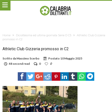
Home
Diciottesima ed ultima giornata Serie D C5
Athletic Club Gizzeria
promosso in C2
Athletic Club Gizzeria promosso in C2
Scritto da
Massimo Scerbo
Postato
10 Maggio 2025
48 second read
0
0