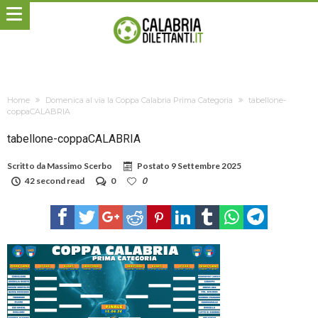
Home
Domenica al via la Coppa Calabria Prima Categoria
tabellone-
coppaCALABRIA
tabellone-coppaCALABRIA
Scritto da
Massimo Scerbo
Postato
9 Settembre 2025
42 second read
0
0