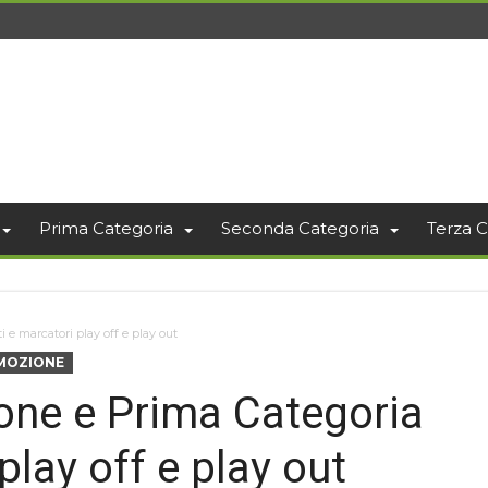
Prima Categoria
Seconda Categoria
Terza C
 e marcatori play off e play out
MOZIONE
one e Prima Categoria
 play off e play out