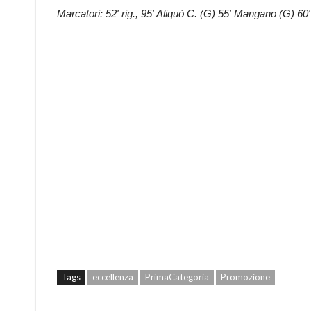
Marcatori: 52′ rig., 95′ Aliquò C. (G) 55′ Mangano (G) 60′ 
Tags
eccellenza
PrimaCategoria
Promozione