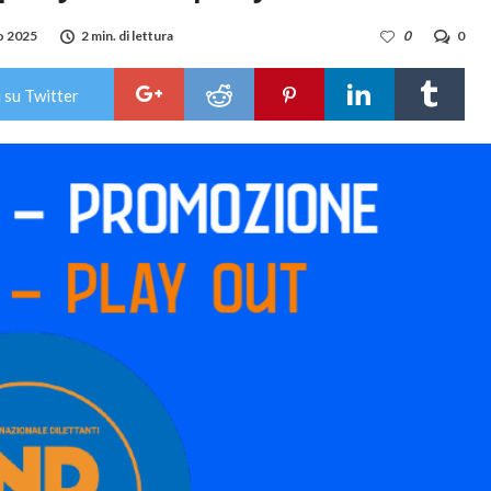
o 2025
2 min. di lettura
0
0
 su Twitter