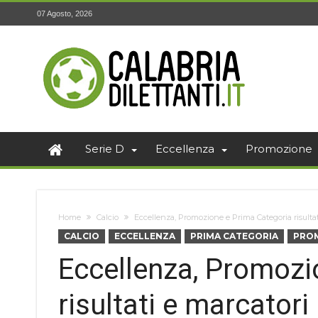
07 Agosto, 2026
Serie D
Eccellenza
Promozione
Home
Calcio
Eccellenza, Promozione e Prima Categoria risultati
CALCIO
ECCELLENZA
PRIMA CATEGORIA
PRO
Eccellenza, Promozi
risultati e marcatori