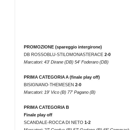
PROMOZIONE (spareggio intergirone)
DB ROSSOBLU-STILOMONASTERACE
2-0
Marcatori: 43′ Dirane (DB) 54′ Foderaro (DB)
PRIMA CATEGORIA A (finale play off)
BISIGNANO-THEMESEN
2-0
Marcatori: 19′ Vico (B) 77′ Pagano (B)
PRIMA CATEGORIA B
Finale play off
SCANDALE-ROCCA DI NETO
1-2
Marcatori: 27′ Cordua (R) 57′ Godano (R) 65′ Commarà