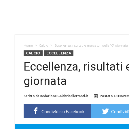
Home
Calcio
Eccellenza, risultati e marcatori della 10° giornata
CALCIO
ECCELLENZA
Eccellenza, risultati
giornata
Scritto da
Redazione Calabriadilettanti.it
Postato
13 Novem
Condividi su Facebook
Condividi