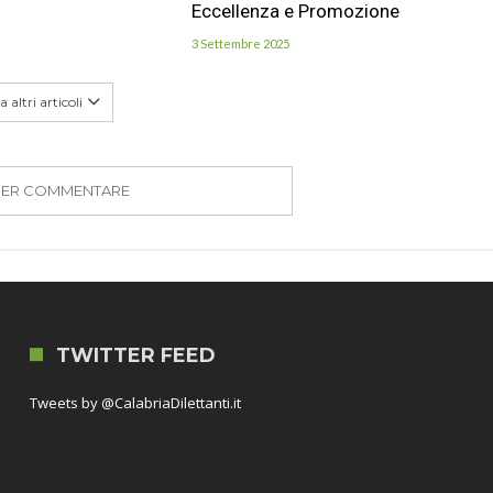
Eccellenza e Promozione
3 Settembre 2025
 altri articoli
PER COMMENTARE
TWITTER FEED
Tweets by @CalabriaDilettanti.it