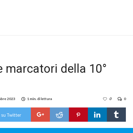
 e marcatori della 10°
bre 2023
1 min. di lettura
0
0
 su Twitter