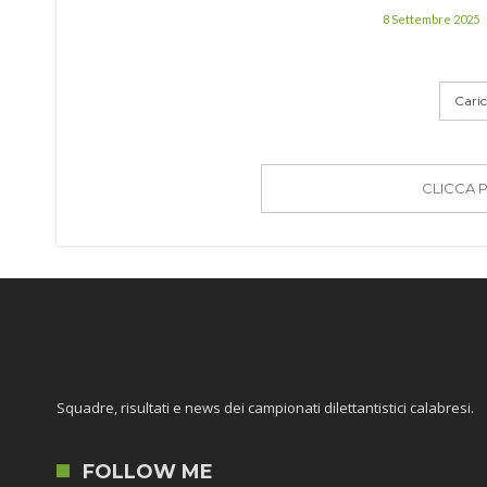
8 Settembre 2025
Carica
CLICCA 
Squadre, risultati e news dei campionati dilettantistici calabresi.
FOLLOW ME