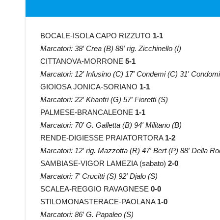
BOCALE-ISOLA CAPO RIZZUTO
1-1
Marcatori: 38′ Crea (B) 88′ rig. Zicchinello (I)
CITTANOVA-MORRONE
5-1
Marcatori: 12′ Infusino (C) 17′ Condemi (C) 31′ Condomitt
GIOIOSA JONICA-SORIANO
1-1
Marcatori: 22′ Khanfri (G) 57′ Fioretti (S)
PALMESE-BRANCALEONE
1-1
Marcatori: 70′ G. Galletta (B) 94′ Militano (B)
RENDE-DIGIESSE PRAIATORTORA
1-2
Marcatori: 12′ rig. Mazzotta (R) 47′ Bert (P) 88′ Della R
SAMBIASE-VIGOR LAMEZIA (sabato)
2-0
Marcatori: 7′ Crucitti (S) 92′ Djalo (S)
SCALEA-REGGIO RAVAGNESE
0-0
STILOMONASTERACE-PAOLANA
1-0
Marcatori: 86′ G. Papaleo (S)