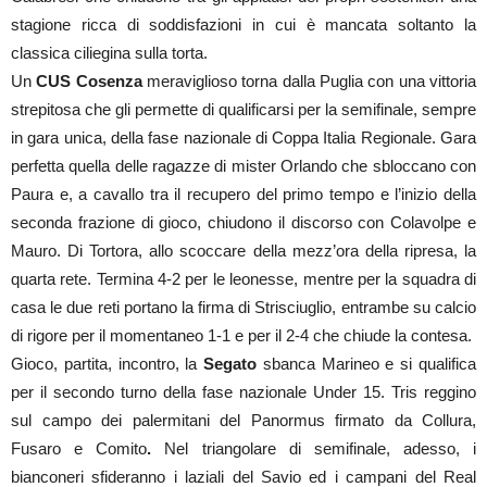
stagione ricca di soddisfazioni in cui è mancata soltanto la
classica ciliegina sulla torta.
Un
CUS Cosenza
meraviglioso torna dalla Puglia con una vittoria
strepitosa che gli permette di qualificarsi per la semifinale, sempre
in gara unica, della fase nazionale di Coppa Italia Regionale. Gara
perfetta quella delle ragazze di mister Orlando che sbloccano con
Paura e, a cavallo tra il recupero del primo tempo e l’inizio della
seconda frazione di gioco, chiudono il discorso con Colavolpe e
Mauro. Di Tortora, allo scoccare della mezz’ora della ripresa, la
quarta rete. Termina 4-2 per le leonesse, mentre per la squadra di
casa le due reti portano la firma di Strisciuglio, entrambe su calcio
di rigore per il momentaneo 1-1 e per il 2-4 che chiude la contesa.
Gioco, partita, incontro, la
Segato
sbanca Marineo e si qualifica
per il secondo turno della fase nazionale Under 15. Tris reggino
sul campo dei palermitani del Panormus firmato da Collura,
Fusaro e Comito
.
Nel triangolare di semifinale, adesso, i
bianconeri sfideranno i laziali del Savio ed i campani del Real