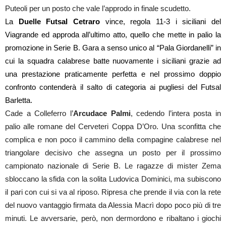
Puteoli per un posto che vale l’approdo in finale scudetto.
La
Duelle Futsal Cetraro
vince, regola 11-3 i siciliani del
Viagrande ed approda all’ultimo atto, quello che mette in palio la
promozione in Serie B. Gara a senso unico al “Pala Giordanelli” in
cui la squadra calabrese batte nuovamente i siciliani grazie ad
una prestazione praticamente perfetta e nel prossimo doppio
confronto contenderà il salto di categoria ai pugliesi del Futsal
Barletta.
Cade a Colleferro l’
Arcudace Palmi
, cedendo l’intera posta in
palio alle romane del Cerveteri Coppa D’Oro. Una sconfitta che
complica e non poco il cammino della compagine calabrese nel
triangolare decisivo che assegna un posto per il prossimo
campionato nazionale di Serie B. Le ragazze di mister Zema
sbloccano la sfida con la solita Ludovica Dominici, ma subiscono
il pari con cui si va al riposo. Ripresa che prende il via con la rete
del nuovo vantaggio firmata da Alessia Macrì dopo poco più di tre
minuti. Le avversarie, però, non dermordono e ribaltano i giochi