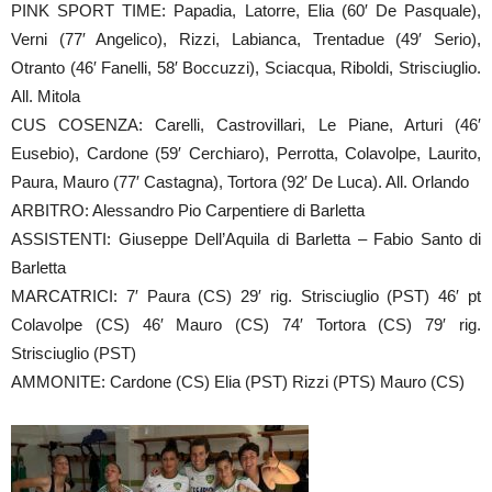
PINK SPORT TIME: Papadia, Latorre, Elia (60′ De Pasquale),
Verni (77′ Angelico), Rizzi, Labianca, Trentadue (49′ Serio),
Otranto (46′ Fanelli, 58′ Boccuzzi), Sciacqua, Riboldi, Strisciuglio.
All. Mitola
CUS COSENZA: Carelli, Castrovillari, Le Piane, Arturi (46′
Eusebio), Cardone (59′ Cerchiaro), Perrotta, Colavolpe, Laurito,
Paura, Mauro (77′ Castagna), Tortora (92′ De Luca). All. Orlando
ARBITRO: Alessandro Pio Carpentiere di Barletta
ASSISTENTI: Giuseppe Dell’Aquila di Barletta – Fabio Santo di
Barletta
MARCATRICI: 7′ Paura (CS) 29′ rig. Strisciuglio (PST) 46′ pt
Colavolpe (CS) 46′ Mauro (CS) 74′ Tortora (CS) 79′ rig.
Strisciuglio (PST)
AMMONITE: Cardone (CS) Elia (PST) Rizzi (PTS) Mauro (CS)