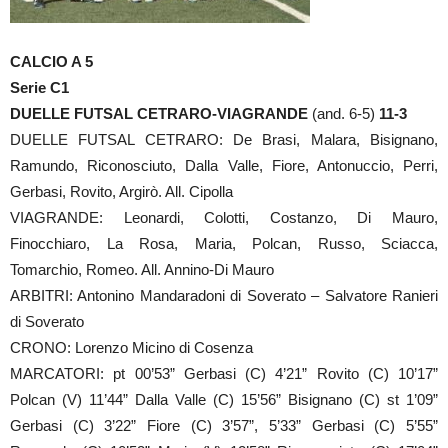
CALCIO A 5
Serie C1
DUELLE FUTSAL CETRARO-VIAGRANDE
(and. 6-5)
11-3
DUELLE FUTSAL CETRARO: De Brasi, Malara, Bisignano,
Ramundo, Riconosciuto, Dalla Valle, Fiore, Antonuccio, Perri,
Gerbasi, Rovito, Argirò. All. Cipolla
VIAGRANDE: Leonardi, Colotti, Costanzo, Di Mauro,
Finocchiaro, La Rosa, Maria, Polcan, Russo, Sciacca,
Tomarchio, Romeo. All. Annino-Di Mauro
ARBITRI: Antonino Mandaradoni di Soverato – Salvatore Ranieri
di Soverato
CRONO: Lorenzo Micino di Cosenza
MARCATORI: pt 00’53” Gerbasi (C) 4’21” Rovito (C) 10’17”
Polcan (V) 11’44” Dalla Valle (C) 15’56” Bisignano (C) st 1’09”
Gerbasi (C) 3’22” Fiore (C) 3’57”, 5’33” Gerbasi (C) 5’55”