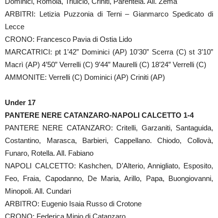
Dominici, Romola, Triulcio, Criniti, Parentela. All. Zema
ARBITRI: Letizia Puzzonia di Terni – Gianmarco Spedicato di
Lecce
CRONO: Francesco Pavia di Ostia Lido
MARCATRICI: pt 1’42” Dominici (AP) 10’30” Scerra (C) st 3’10”
Macrì (AP) 4’50” Verrelli (C) 9’44” Maurelli (C) 18’24” Verrelli (C)
AMMONITE: Verrelli (C) Dominici (AP) Criniti (AP)
Under 17
PANTERE NERE CATANZARO-NAPOLI CALCETTO 1-4
PANTERE NERE CATANZARO: Critelli, Garzaniti, Santaguida,
Costantino, Marasca, Barbieri, Cappellano. Chiodo, Collovà,
Funaro, Rotella. All. Fabiano
NAPOLI CALCETTO: Kashchen, D’Alterio, Annigliato, Esposito,
Feo, Fraia, Capodanno, De Maria, Arillo, Papa, Buongiovanni,
Minopoli. All. Cundari
ARBITRO: Eugenio Isaia Russo di Crotone
CRONO: Federica Minio di Catanzaro