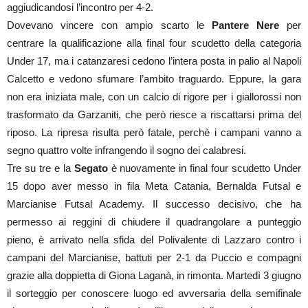
aggiudicandosi l’incontro per 4-2.
Dovevano vincere con ampio scarto le
Pantere Nere
per
centrare la qualificazione alla final four scudetto della categoria
Under 17, ma i catanzaresi cedono l’intera posta in palio al Napoli
Calcetto e vedono sfumare l’ambito traguardo. Eppure, la gara
non era iniziata male, con un calcio di rigore per i giallorossi non
trasformato da Garzaniti, che però riesce a riscattarsi prima del
riposo. La ripresa risulta però fatale, perchè i campani vanno a
segno quattro volte infrangendo il sogno dei calabresi.
Tre su tre e la
Segato
è nuovamente in final four scudetto Under
15 dopo aver messo in fila Meta Catania, Bernalda Futsal e
Marcianise Futsal Academy. Il successo decisivo, che ha
permesso ai reggini di chiudere il quadrangolare a punteggio
pieno, è arrivato nella sfida del Polivalente di Lazzaro contro i
campani del Marcianise, battuti per 2-1 da Puccio e compagni
grazie alla doppietta di Giona Laganà, in rimonta. Martedì 3 giugno
il sorteggio per conoscere luogo ed avversaria della semifinale