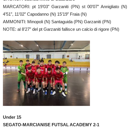
MARCATORI: pt 19’03” Garzaniti (PN) st 00’07” Annigliato (N)
4’51”, 11’02” Capodanno (N) 15’19” Fraia (N)
AMMONITI: Minopoli (N) Santaguida (PN) Garzaniti (PN)
NOTE: al 8’27” del pt Garzaniti fallisce un calcio di rigore (PN)
Under 15
SEGATO-MARCIANISE FUTSAL ACADEMY 2-1