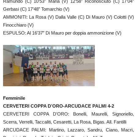
Ramundo (C) 10’53” Maria (V) 12’58” Riconosciuto (C) 17’04”
Gerbasi (C) 17’48” Tomarchio (V)
AMMONITI: La Rosa (V) Dalla Valle (C) Di Mauro (V) Colotti (V)
Finocchiaro (V)
ESPULSO: Al 16’37” Di Mauro per doppia ammonizione (V)
Femminile
CERVETERI COPPA D’ORO-ARCUDACE PALMI 4-2
CERVETERI COPPA D’ORO: Bonelli, Maurelli, Signoriello,
Scerra, Verrelli, Taccaliti, Cesaretti, La Rosa, Bigas. All. Fantilli
ARCUDACE PALMI: Martino, Lazzaro, Sandru, Ciano, Macrì,