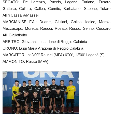
SEGATO: De Lorenzo, Puccio, Laganà, Turiano, Fusaro,
Gattuso, Collura, Callea, Comito, Barbatano, Sapone, Tufaro.
All.ri Cassalia/Mazzei
MARCIANISE F.A.: Duarte, Giuliani, Golino, Iodice, Merola,
Mezzacapo, Moretta, Raucci, Rosato, Russo, Serino, Cuccaro.
All. Gigliofiorito
ARBITRO: Giovanni Luca Idone di Reggio Calabria
CRONO: Luigi Maria Aragona di Reggio Calabria
MARCATORI: pt 3’00” Raucci (MFA) 6’00”, 12’00” Laganà (S)
AMMONITO: Russo (MFA)