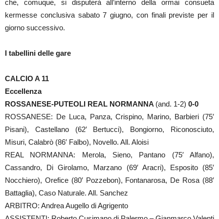
che, comuque, si disputerà all’interno della ormai consueta
kermesse conclusiva sabato 7 giugno, con finali previste per il
giorno successivo.
I tabellini delle gare
CALCIO A 11
Eccellenza
ROSSANESE-PUTEOLI REAL NORMANNA
(and. 1-2)
0-0
ROSSANESE: De Luca, Panza, Crispino, Marino, Barbieri (75′
Pisani), Castellano (62′ Bertucci), Bongiorno, Riconosciuto,
Misuri, Calabrò (86′ Falbo), Novello. All. Aloisi
REAL NORMANNA: Merola, Sieno, Pantano (75′ Alfano),
Cassandro, Di Girolamo, Marzano (69′ Aracri), Esposito (85′
Nocchiero), Orefice (80′ Pozzebon), Fontanarosa, De Rosa (88′
Battaglia), Caso Naturale. All. Sanchez
ARBITRO: Andrea Augello di Agrigento
ASSISTENTI: Roberto Cusimano di Palermo – Gianmarco Valenti