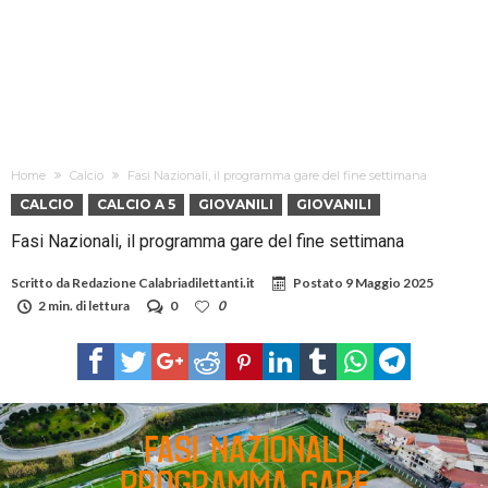
Home
Calcio
Fasi Nazionali, il programma gare del fine settimana
CALCIO
CALCIO A 5
GIOVANILI
GIOVANILI
Fasi Nazionali, il programma gare del fine settimana
Scritto da
Redazione Calabriadilettanti.it
Postato
9 Maggio 2025
2 min. di lettura
0
0