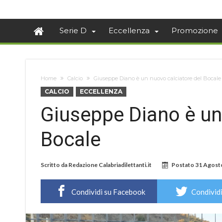
Serie D
Eccellenza
Promozione
Home
Calcio
Giuseppe Diano è un nuovo calciatore del Bocale
CALCIO
ECCELLENZA
Giuseppe Diano è un
Bocale
Scritto da
Redazione Calabriadilettanti.it
Postato
31 Agost
Condividi su Facebook
Condividi