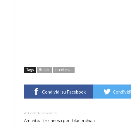
Tags
Bocale
eccellenza
Condividi su Facebook
Condividi
Articolo Precedente
Amantea, tre innesti per i blucerchiati