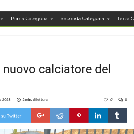
Prima Categoria
Seconda Categoria
Terza C
 nuovo calciatore del
o 2023
2 min. di lettura
0
0
 su Twitter