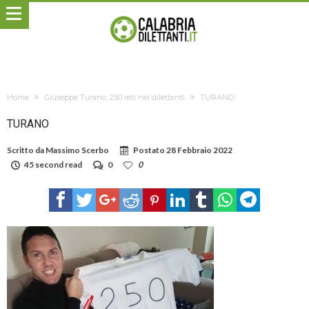
Home
Giuseppe Turano, 250 reti nei dilettanti
TURANO
TURANO
Scritto da
Massimo Scerbo
Postato
28 Febbraio 2022
45 second read
0
0