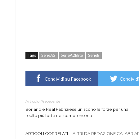
Tags
SerieA2
SerieA2Elite
SerieB
Condividi su Facebook
Condividi
Articolo Precedente
Soriano e Real Fabriziese uniscono le forze per una
realtà più forte nel comprensorio
ARTICOLI CORRELATI
ALTRI DA REDAZIONE CALABRIADI