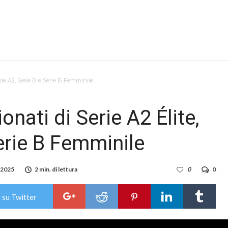
erie A2, Serie B e Serie B Femminile
onati di Serie A2 Élite,
Serie B Femminile
 2025
2 min. di lettura
0
0
 su Twitter