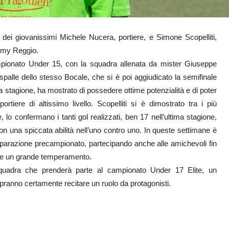
 dei giovanissimi Michele Nucera, portiere, e Simone Scopelliti,
demy Reggio.
ampionato Under 15, con la squadra allenata da mister Giuseppe
e spalle dello stesso Bocale, che si è poi aggiudicato la semifinale
la stagione, ha mostrato di possedere ottime potenzialità e di poter
iere di altissimo livello. Scopelliti si è dimostrato tra i più
 lo confermano i tanti gol realizzati, ben 17 nell’ultima stagione,
 una spiccata abilità nell’uno contro uno. In queste settimane è
parazione precampionato, partecipando anche alle amichevoli fin
e e un grande temperamento.
 squadra che prenderà parte al campionato Under 17 Elite, un
apranno certamente recitare un ruolo da protagonisti.