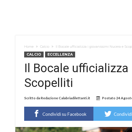
Home
Calcio
Il Bocale ufficializza i giovanissimi Nucera e Scope
CALCIO
ECCELLENZA
Il Bocale ufficializz
Scopelliti
Scritto da
Redazione Calabriadilettanti.it
Postato
24 Agost
Condividi su Facebook
Condividi