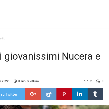
lliti
a i giovanissimi Nucera e
o 2022
3 min. di lettura
0
0
 su Twitter