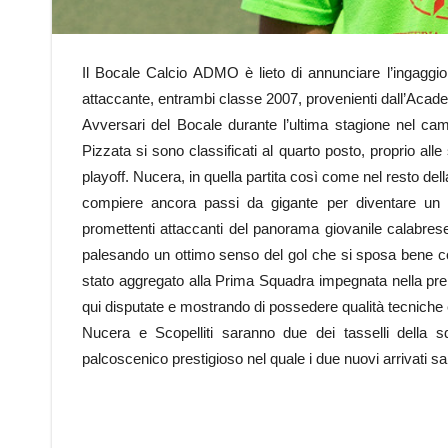
Il Bocale Calcio ADMO è lieto di annunciare l’ingaggio
attaccante, entrambi classe 2007, provenienti dall’Aca
Avversari del Bocale durante l’ultima stagione nel c
Pizzata si sono classificati al quarto posto, proprio all
playoff. Nucera, in quella partita così come nel resto del
compiere ancora passi da gigante per diventare un port
promettenti attaccanti del panorama giovanile calabrese,
palesando un ottimo senso del gol che si sposa bene con
stato aggregato alla Prima Squadra impegnata nella pre
qui disputate e mostrando di possedere qualità tecnich
Nucera e Scopelliti saranno due dei tasselli della
palcoscenico prestigioso nel quale i due nuovi arrivati s