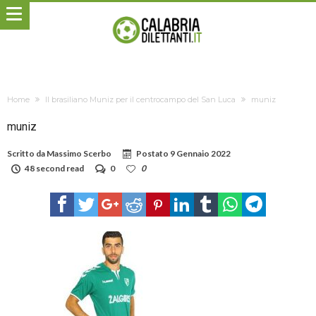
Home
Il brasiliano Muniz per il centrocampo del San Luca
muniz
muniz
Scritto da
Massimo Scerbo
Postato
9 Gennaio 2022
48 second read
0
0