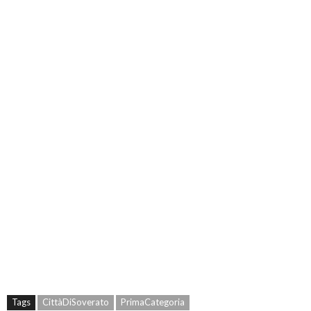
Tags
CittàDiSoverato
PrimaCategoria