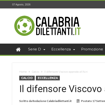
07 Agosto, 2026
Serie D
Eccellenza
Promozione
Home
Calcio
Il difensore Viscovo approda all’Acri
CALCIO
ECCELLENZA
Il difensore Viscovo 
Scritto da
Redazione Calabriadilettanti.it
Postato
17 Sette