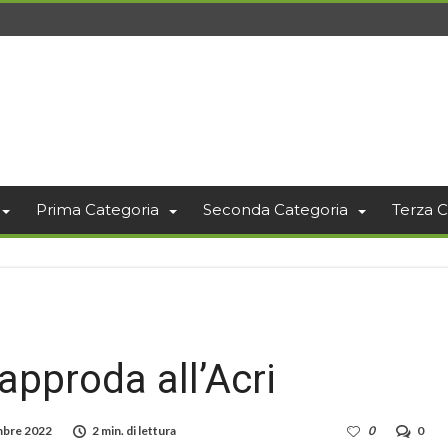
Prima Categoria
Seconda Categoria
Terza C
approda all’Acri
mbre 2022
2 min. di lettura
0
0