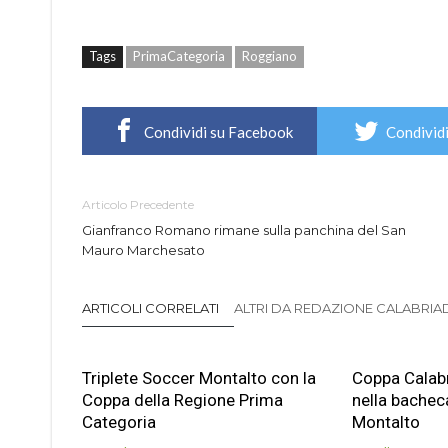
Tags
PrimaCategoria
Roggiano
Condividi su Facebook
Condividi
Articolo Precedente
Gianfranco Romano rimane sulla panchina del San
Mauro Marchesato
ARTICOLI CORRELATI
ALTRI DA REDAZIONE CALABRIADI
Triplete Soccer Montalto con la
Coppa Calabr
Coppa della Regione Prima
nella bachec
Categoria
Montalto