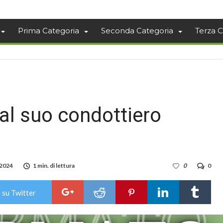
Prima Categoria
Seconda Categoria
Terza C
dal suo condottiero
 2024
1 min. di lettura
0
0
 su Twitter