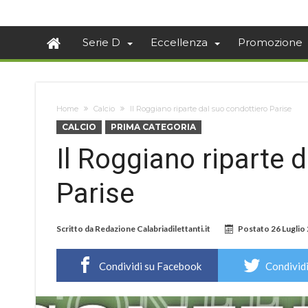
Serie D
Eccellenza
Promozione
Home
Calcio
Il Roggiano riparte dal suo condottiero Parise
CALCIO
PRIMA CATEGORIA
Il Roggiano riparte 
Parise
Scritto da
Redazione Calabriadilettanti.it
Postato
26 Luglio
Condividi su Facebook
Condividi