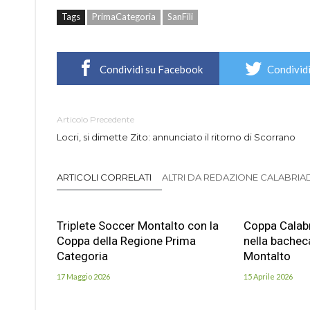
Tags
PrimaCategoria
SanFili
Condividi su Facebook
Condividi
Articolo Precedente
Locri, si dimette Zito: annunciato il ritorno di Scorrano
ARTICOLI CORRELATI
ALTRI DA REDAZIONE CALABRIADI
Triplete Soccer Montalto con la
Coppa Calabr
Coppa della Regione Prima
nella bachec
Categoria
Montalto
17 Maggio 2026
15 Aprile 2026