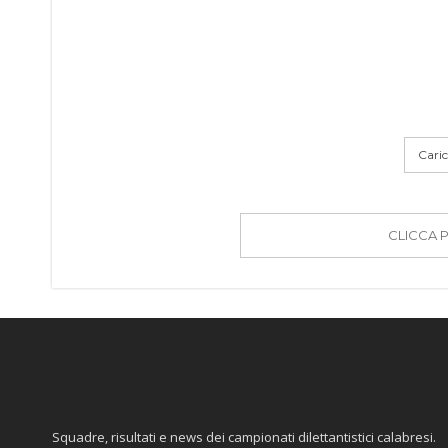
Carica
CLICCA 
Squadre, risultati e news dei campionati dilettantistici calabresi.