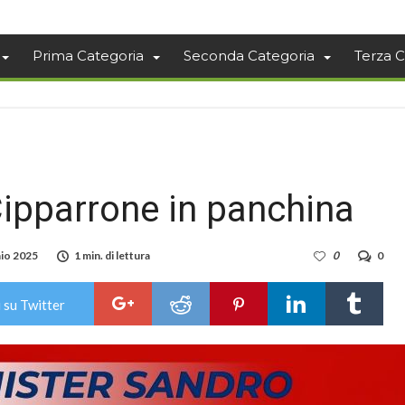
Prima Categoria
Seconda Categoria
Terza C
 Cipparrone in panchina
io 2025
1 min. di lettura
0
0
 su Twitter