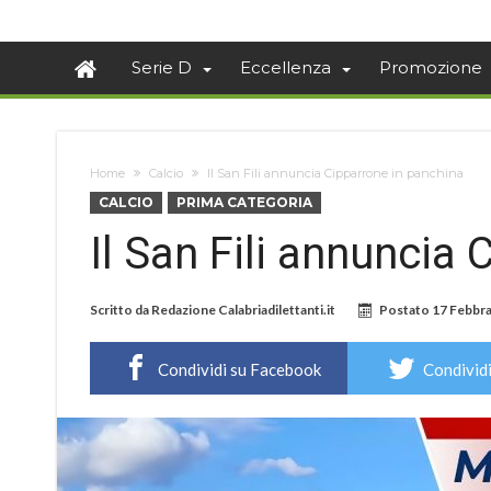
Serie D
Eccellenza
Promozione
Home
Calcio
Il San Fili annuncia Cipparrone in panchina
CALCIO
PRIMA CATEGORIA
Il San Fili annuncia
Scritto da
Redazione Calabriadilettanti.it
Postato
17 Febbra
Condividi su Facebook
Condividi