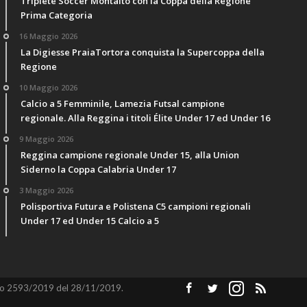
Triplete Soccer Montalto con la Coppa della Regione
Prima Categoria
16 Maggio 2026
La Digiesse PraiaTortora conquista la Supercoppa della
Regione
10 Maggio 2026
Calcio a 5 Femminile, Lamezia Futsal campione
regionale. Alla Reggina i titoli Élite Under 17 ed Under 16
9 Maggio 2026
Reggina campione regionale Under 15, alla Union
Siderno la Coppa Calabria Under 17
3 Maggio 2026
Polisportiva Futura e Polistena C5 campioni regionali
Under 17 ed Under 15 Calcio a 5
numero 2593/2019 del 28/11/2019.