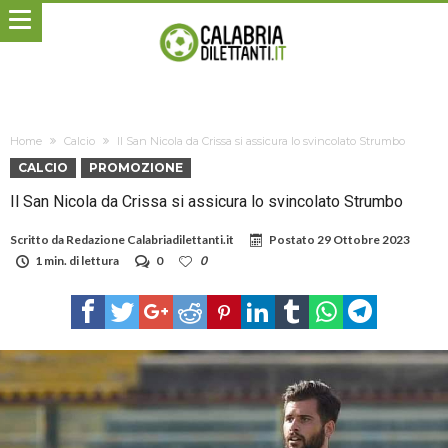
Home
Calcio
Il San Nicola da Crissa si assicura lo svincolato Strumbo
CALCIO
PROMOZIONE
Il San Nicola da Crissa si assicura lo svincolato Strumbo
Scritto da
Redazione Calabriadilettanti.it
Postato
29 Ottobre 2023
1 min. di lettura
0
0