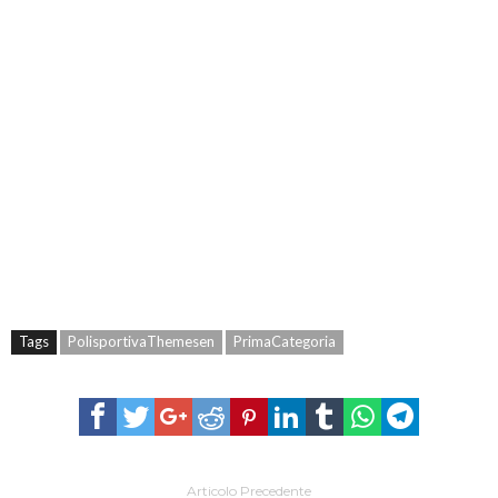
Tags
PolisportivaThemesen
PrimaCategoria
Articolo Precedente