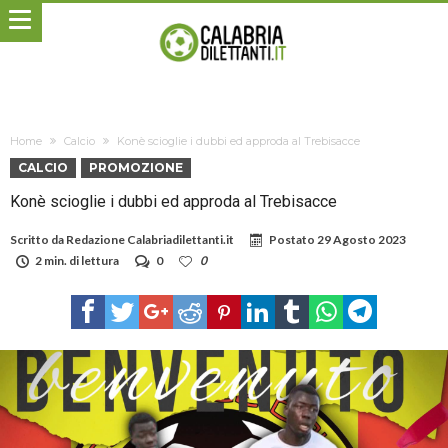
Home
Calcio
Konè scioglie i dubbi ed approda al Trebisacce
CALCIO
PROMOZIONE
Konè scioglie i dubbi ed approda al Trebisacce
Scritto da
Redazione Calabriadilettanti.it
Postato
29 Agosto 2023
2 min. di lettura
0
0