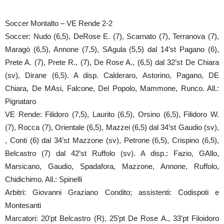
Soccer Montalto – VE Rende 2-2
Soccer: Nudo (6,5), DeRose E. (7), Scarnato (7), Terranova (7),
Maragò (6,5), Annone (7,5), SAgula (5,5) dal 14’st Pagano (6),
Prete A. (7), Prete R., (7), De Rose A., (6,5) dal 32’st De Chiara
(sv), Dirane (6,5). A disp. Calderaro, Astorino, Pagano, DE
Chiara, De MAsi, Falcone, Del Popolo, Mammone, Runco. All.:
Pignataro
VE Rende: Filidoro (7,5), Laurito (6,5), Orsino (6,5), Filidoro W.
(7), Rocca (7), Orientale (6,5), Mazzei (6,5) dal 34’st Gaudio (sv),
, Conti (6) dal 34’st Mazzone (sv), Petrone (6,5), Crispino (6,5),
Belcastro (7) dal 42’st Ruffolo (sv). A disp.: Fazio, GAllo,
Marsicano, Gaudio, Spadafora, Mazzone, Annone, Ruffolo,
Chidichimo. All.: Spinelli
Arbitri: Giovanni Graziano Condito; assistenti: Codispoti e
Montesanti
Marcatori: 20’pt Belcastro (R), 25’pt De Rose A., 33’pt Filoidoro