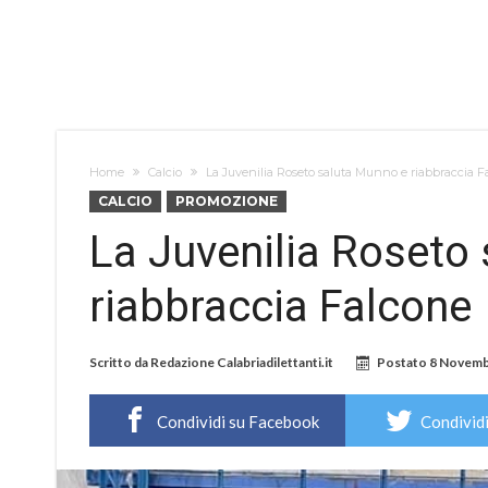
Home
Calcio
La Juvenilia Roseto saluta Munno e riabbraccia F
CALCIO
PROMOZIONE
La Juvenilia Roseto
riabbraccia Falcone
Scritto da
Redazione Calabriadilettanti.it
Postato
8 Novemb
Condividi su Facebook
Condividi