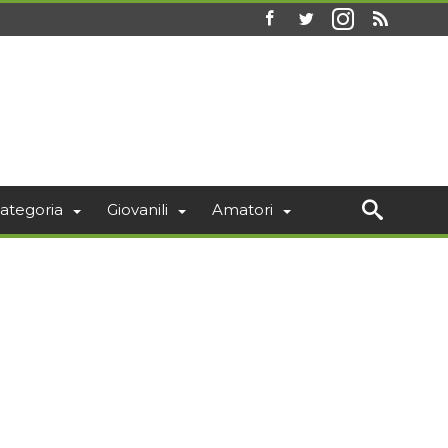
ategoria
Giovanili
Amatori