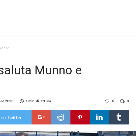
alcone
 saluta Munno e
re 2023
1 min. di lettura
0
0
 su Twitter