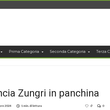
Prima Categoria
Seconda Categoria
Terza C
ia Zungri in panchina
bre 2024
1 min. di lettura
0
0