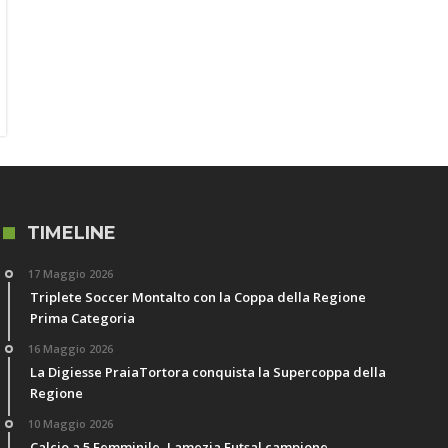
TIMELINE
17 Maggio 2026
Triplete Soccer Montalto con la Coppa della Regione
Prima Categoria
16 Maggio 2026
La Digiesse PraiaTortora conquista la Supercoppa della
Regione
10 Maggio 2026
Calcio a 5 Femminile, Lamezia Futsal campione