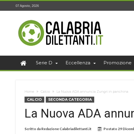
07 Agosto, 2026
Serie D
Eccellenza
Promozione
Home
Calcio
La Nuova ADA annuncia Zungri in panchina
CALCIO
SECONDA CATEGORIA
La Nuova ADA annunc
Scritto da
Redazione Calabriadilettanti.it
Postato
29 Dicem