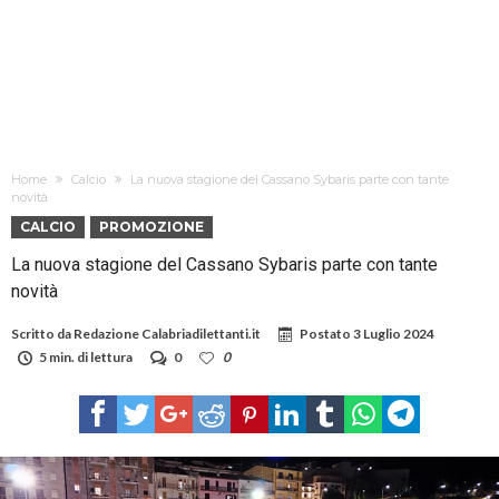
Home
Calcio
La nuova stagione del Cassano Sybaris parte con tante
novità
CALCIO
PROMOZIONE
La nuova stagione del Cassano Sybaris parte con tante
novità
Scritto da
Redazione Calabriadilettanti.it
Postato
3 Luglio 2024
5 min. di lettura
0
0